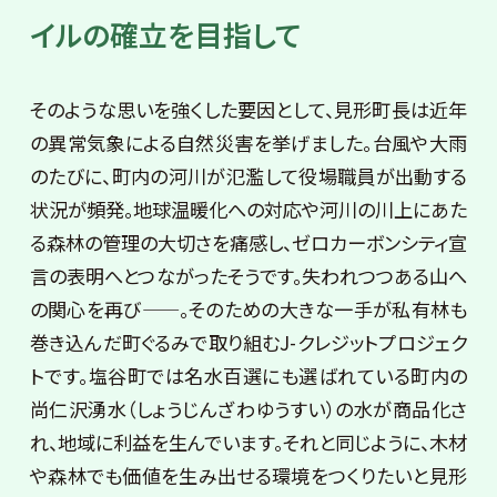
イルの確立を目指して
そのような思いを強くした要因として、見形町長は近年
の異常気象による自然災害を挙げました。台風や大雨
のたびに、町内の河川が氾濫して役場職員が出動する
状況が頻発。地球温暖化への対応や河川の川上にあた
る森林の管理の大切さを痛感し、ゼロカーボンシティ宣
言の表明へとつながったそうです。失われつつある山へ
の関心を再び——。そのための大きな一手が私有林も
巻き込んだ町ぐるみで取り組むJ-クレジットプロジェク
トです。塩谷町では名水百選にも選ばれている町内の
尚仁沢湧水（しょうじんざわゆうすい）の水が商品化さ
れ、地域に利益を生んでいます。それと同じように、木材
や森林でも価値を生み出せる環境をつくりたいと見形