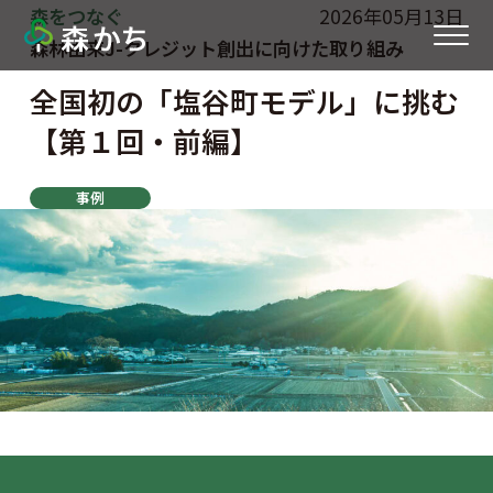
森をつなぐ
2026年05月13日
森林由来J-クレジット創出に向けた取り組み
全国初の「塩谷町モデル」に挑む
【第１回・前編】
事例